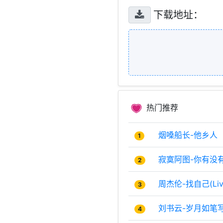
下载地址：
热门推荐
烟嗓船长-他乡人
1
寂寞阿图-你有没
2
周杰伦-找自己(Liv
3
刘书云-岁月如笔
4