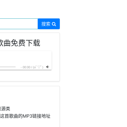
搜索
）歌曲免费下载
-
00:00
/
(oﾟ▽ﾟ)
资源类
把这首歌曲的MP3链接地址