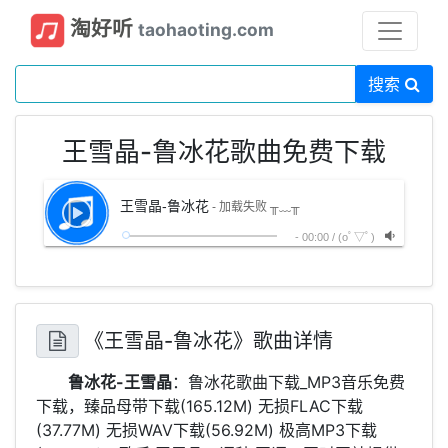
淘好听
taohaoting.com
搜索
王雪晶-鲁冰花歌曲免费下载
王雪晶-鲁冰花
- 加载失败 ╥﹏╥
-
00:00
/
(oﾟ▽ﾟ)
《王雪晶-鲁冰花》歌曲详情
鲁冰花-王雪晶
：鲁冰花歌曲下载_MP3音乐免费
下载，臻品母带下载(165.12M) 无损FLAC下载
(37.77M) 无损WAV下载(56.92M) 极高MP3下载