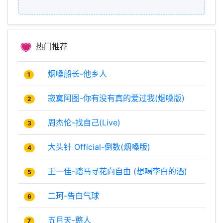
热门推荐
烟嗓船长-他乡人
1
寂寞阿图-你有没有真的爱过我(烟嗓版)
2
周杰伦-找自己(Live)
3
大头针 Official-倒数(烟嗓版)
4
王一佳-踏马寻花向自由 (想喝李白的酒)
5
二珂-告白气球
6
五月天-憨人
7