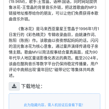
(19.96M)，歌手:王雪晶，语种:国语，同时网站提供
鲁冰花-王雪晶的背景音乐外链，把这首歌曲的MP3
链接地址推荐给你的朋友，可以让他们免费获得本歌
曲音乐外链。
《鲁冰花》是马来西亚童星王雪晶于1996年1月1
日发行的《彩色精灵》专辑收录曲目，由姚谦作词、
陈阳（陈扬）作。该歌曲以夜夜想起妈妈的话，闪闪
的泪光鲁冰花为核心意象，通过童声演绎传递母子亲
情主题。歌曲MV以简洁叙事结合童真画面，成为90
年代华人地区童谣影像化表达的典范。截至2024年，
该曲在酷狗音乐等数字平台仍保持稳定传播量，用户
评论中高频出现'童年回忆''磁带记忆'等集体共鸣表
述。
下载地址：
此为隐藏内容，需人机验证后查看下载！